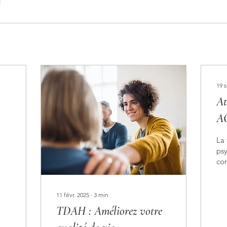
1
19 s
At
A
La 
psy
con
thé
fle
est 
11 févr. 2025
∙
3
min
ple
TDAH : Améliorez votre