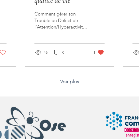
qualité de vie
Comment gérer son
Trouble du Déficit de
l'Attention/Hyperactivité
(TDAH) ? Il est difficile de
répondre, chaque
individu évoluant dans
un...
46
0
1
Voir plus