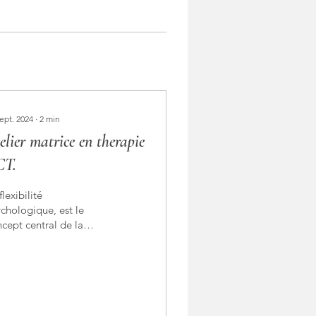
ept. 2024
∙
2
min
elier matrice en therapie
CT.
flexibilité
chologique, est le
cept central de la
rapie ACT. La
xibilité psychologique
la capacité à être
inement...