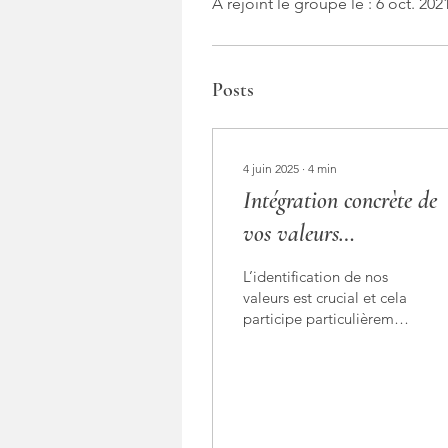
A rejoint le groupe le : 6 oct. 202
Posts
4 juin 2025
∙
4
min
Intégration concrète de
vos valeurs
professionnelles :
L’identification de nos
valeurs est crucial et cela
participe particulièrement
à notre bien-être,
personnel et
professionnel. ...