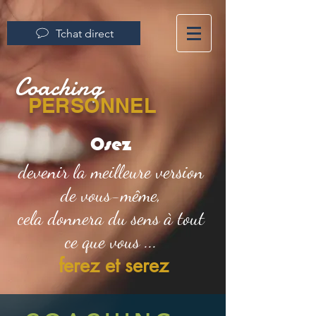
Tchat direct
Coaching
PERSONNEL
Osez
devenir la meilleure version
de vous-même,
cela donnera du sens à tout
ce que vous ...
ferez et serez