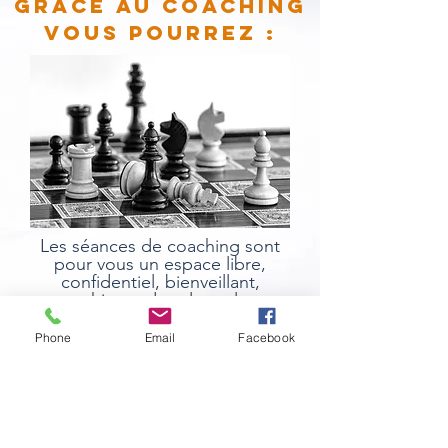
GRÂCE AU COACHING
VOUS POURREZ :
Les séances de coaching sont
pour vous un espace libre,
confidentiel, bienveillant,
empathique, dans lequel vous
pourrez faire le point sur votre
actualité, mais surtout cheminer
Phone
Email
Facebook
vers vos objectifs, faire des choix
éclairés, vous assurer de réussir
vos projets quels qu'ils soient.
- Gérer votre stress.
- Prendre des décisions.