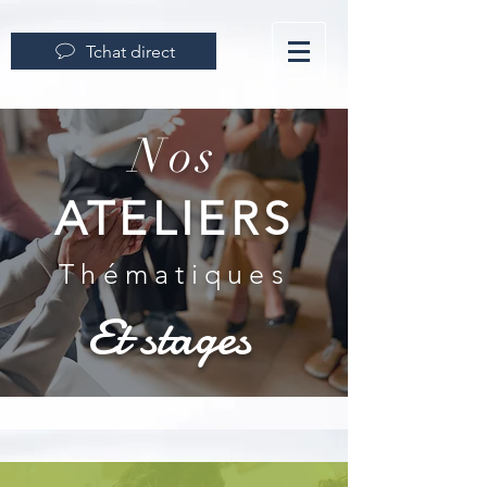
Tchat direct
Nos
ATELIERS
Thématiques
Et stages