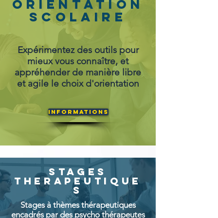
ORIENTATION
SCOLAIRE
Expérimentez des outils pour
mieux vous connaître, et
appréhender de manière libre
et agile le choix d'orientation
Informations
STAGES
THERAPEUTIQUE
S
Stages à thèmes thérapeutiques
encadrés par des psycho thérapeutes