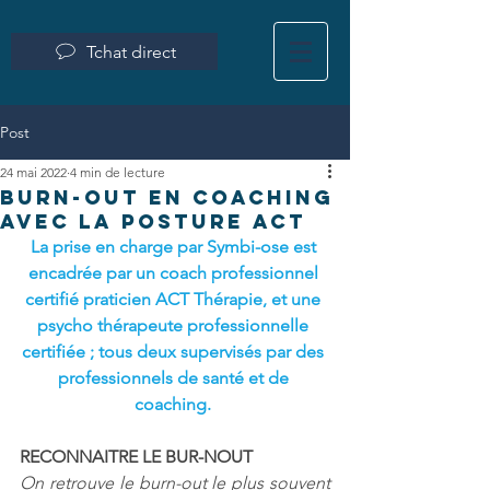
Tchat direct
Post
24 mai 2022
4 min de lecture
burn-out en coaching
AVEC LA POSTURE ACT
La prise en charge par Symbi-ose est 
encadrée par un coach professionnel 
certifié praticien ACT Thérapie, et une 
psycho thérapeute professionnelle 
certifiée ; tous deux supervisés par des 
professionnels de santé et de 
coaching. 
RECONNAITRE LE BUR-NOUT
On retrouve le burn-out le plus souvent 