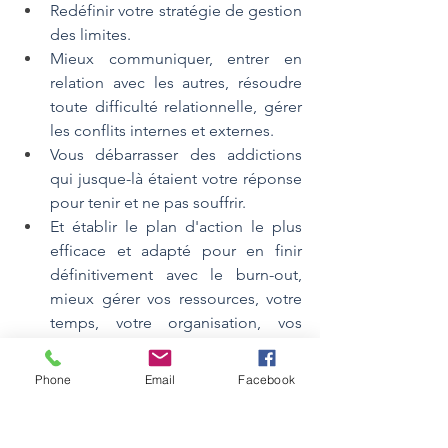
Redéfinir votre stratégie de gestion 
des limites.
Mieux communiquer, entrer en 
relation avec les autres, résoudre 
toute difficulté relationnelle, gérer 
les conflits internes et externes.
Vous débarrasser des addictions 
qui jusque-là étaient votre réponse 
pour tenir et ne pas souffrir.
Et établir le plan d'action le plus 
efficace et adapté pour en finir 
définitivement avec le burn-out, 
mieux gérer vos ressources, votre 
temps, votre organisation, vos 
priorités et fixer des objectifs 
réalisables, réalistes et compatibles 
Phone
Email
Facebook
avec votre plan de carrière et de 
vie.
Le burn-out n'est pas une fatalité, et il 