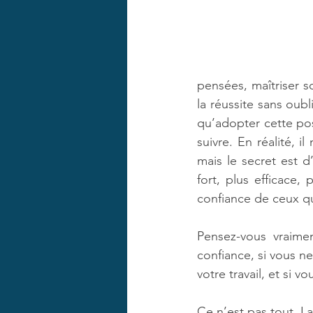
pensées, maîtriser s
la réussite sans oub
qu’adopter cette pos
suivre. En réalité, i
mais le secret est d
fort, plus efficace,
confiance de ceux qu
Pensez-vous vraime
confiance, si vous n
votre travail, et si 
Ce n’est pas tout. La