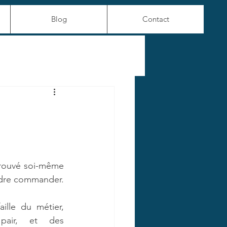
Blog
Contact
prouvé soi-même 
ndre commander.
ille du métier, 
pair, et des 