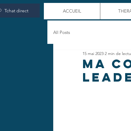
Tchat direct
ACCUEIL
THERA
All Posts
15 mai 2023
2 min de lect
MA C
LEAD