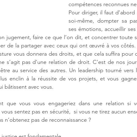
compétences reconnues ne s
Pour diriger, il faut d’abord 
soi-même, dompter sa pas
ses émotions, accueillir ses
on jugement, faire ce que l’on dit, et concentrer toute s
lier de la partager avec ceux qui ont œuvré à vos côtés.
ture vous donnera des droits, et que cela suffira pour 
l ne s’agit pas d’une relation de droit. C’est de nos jours 
’être au service des autres. Un leadership tourné vers l’
 plus enclin à la réussite de vos projets, et vous gagne
i bâtissent avec vous.
nt que vous vous engageriez dans une relation si v
e vous sentez pas en sécurité,  si vous ne tirez aucun en
vous n’obtenez pas de reconnaissance ?
 justice est fondamentale.