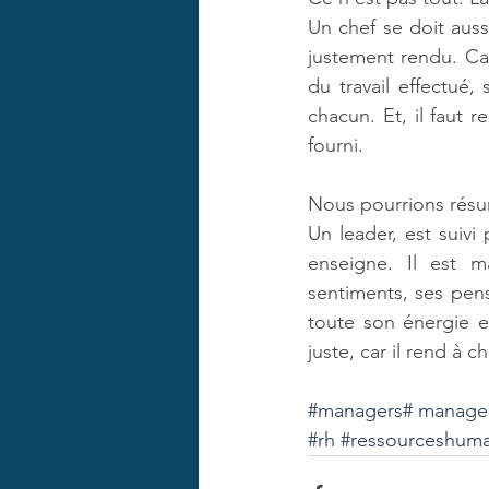
Un chef se doit aussi
justement rendu. Car
du travail effectué,
chacun. Et, il faut r
fourni.
Nous pourrions résu
Un leader, est suivi 
enseigne. Il est m
sentiments, ses pensé
toute son énergie et
juste, car il rend à c
#managers
# manag
#rh
#ressourceshuma