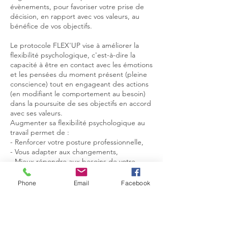
évènements, pour favoriser votre prise de
décision, en rapport avec vos valeurs, au
bénéfice de vos objectifs.
Le protocole FLEX'UP vise à améliorer la
flexibilité psychologique, c'est-à-dire la
capacité à être en contact avec les émotions
et les pensées du moment présent (pleine
conscience) tout en engageant des actions
(en modifiant le comportement au besoin)
dans la poursuite de ses objectifs en accord
avec ses valeurs.
Augmenter sa flexibilité psychologique au
travail permet de :
- Renforcer votre posture professionnelle,
- Vous adapter aux changements,
- Mieux répondre aux besoins de votre
hiérarchie, ou de vos équipes ,
- Gagner en performance et efficacité,
Phone
Email
Facebook
- Renforcer votre leadership
- Gagner en assurance,
- Enrichir votre boîte à outils de bonnes
pratiques.