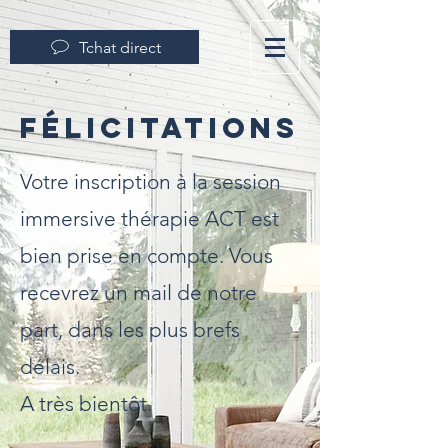
Tchat direct
Félicitations
Votre inscription à la session
immersive thérapie ACT est
bien prise en compte. Vous
recevrez un mail de notre
part, dans les plus brefs
délais.
A très bientôt.