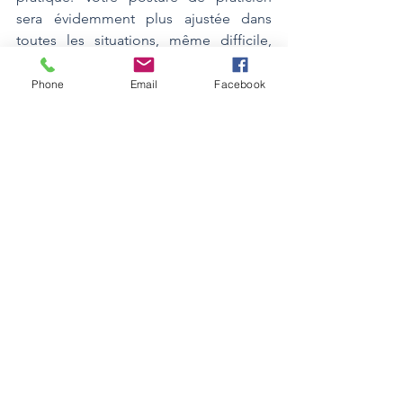
sera évidemment plus ajustée dans 
toutes les situations, même difficile, 
stressante ou à forts enjeux.
Phone
Email
Facebook
La posture ACT peut être utilisée pour 
du coaching individuel, en groupe et 
en entreprise, et même en supervision. 
C'est un outils, une approche, une 
pratique méconnue encore du 
coaching, prouvée scientifiquement, à 
laquelle vous pouvez vous former 
facilement en quelques jours.
Envie d'en savoir plus ? Parlons 
en ! 